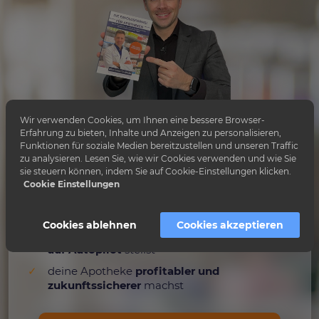
Wir verwenden Cookies, um Ihnen eine bessere Browser-
Erfahrung zu bieten, Inhalte und Anzeigen zu personalisieren,
Funktionen für soziale Medien bereitzustellen und unseren Traffic
zu analysieren. Lesen Sie, wie wir Cookies verwenden und wie Sie
die
größten Fehler des selbstständigen
sie steuern können, indem Sie auf Cookie-Einstellungen klicken.
Apothekers
vermeidest
Cookie Einstellungen
die
besten Mitarbeiter deiner Region
gewinnst
Cookies ablehnen
Cookies akzeptieren
deine Apotheke
durch effiziente Strukturen
auf Autopilot
stellst
deine Apotheke
profitabler und
zukunftssicherer
machst